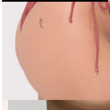
OFFERTA PROMO
un Choker in regalo con 
Termini e condizioni dell'offerta spiegati in breve.
Con l'acquisto di una Capsula Arizona riceverai il
Choker in omaggio.
Vai alla collezione