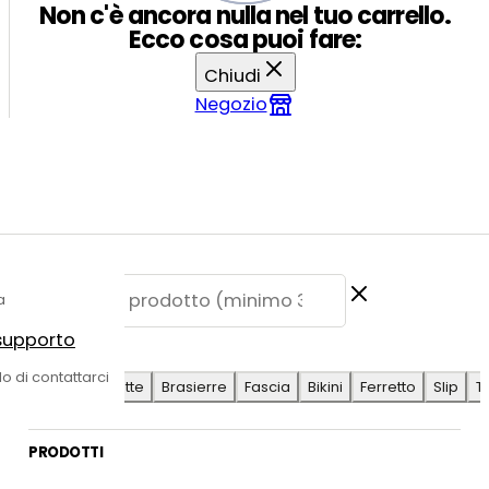
Non c'è ancora nulla nel tuo carrello.
Ecco cosa puoi fare:
Chiudi
Negozio
a
 supporto
E SUGGERITE
do di contattarci
Antilope
Coulotte
Brasierre
Fascia
Bikini
Ferretto
Slip
T
PRODOTTI