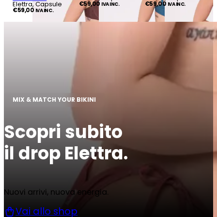
Elettra, Capsule
€
59,00
€
59,00
IVA INC.
IVA INC.
€
59,00
IVA INC.
MIX & MATCH YOUR BIKINI
Scopri subito
il drop Elettra.
Nuovi arrivi, nuova energia.
Vai allo shop