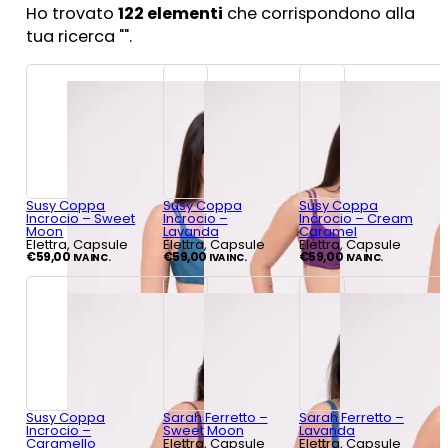
Ho trovato
122
elementi
che corrispondono alla
tua ricerca "
".
Susy Coppa
Susy Coppa
Susy Coppa
Incrocio – Sweet
Incrocio –
Incrocio – Cream
Moon
Lavanda
Caramel
Elettra, Capsule
Elettra, Capsule
Elettra, Capsule
€
59,00
€
59,00
€
59,00
IVA INC.
IVA INC.
IVA INC.
Susy Coppa
Sarah Ferretto –
Sarah Ferretto –
Incrocio –
Sweet Moon
Lavanda
Caramello
Elettra, Capsule
Elettra, Capsule