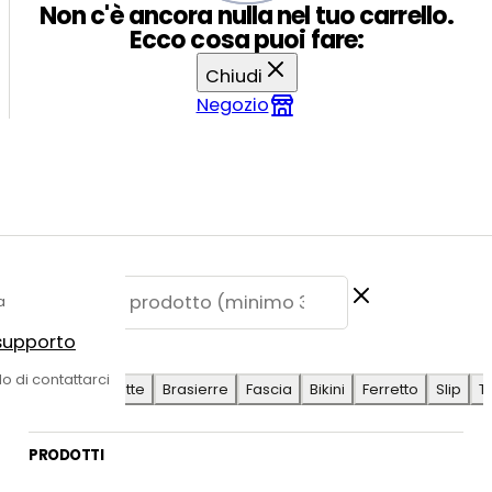
Non c'è ancora nulla nel tuo carrello.
Ecco cosa puoi fare:
Chiudi
Negozio
a
 supporto
E SUGGERITE
do di contattarci
Antilope
Coulotte
Brasierre
Fascia
Bikini
Ferretto
Slip
T
PRODOTTI