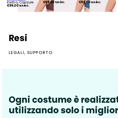
Elettra, Capsule
€
59,00
€
59,00
IVA INC.
IVA INC.
€
59,00
IVA INC.
Resi
LEGALI, SUPPORTO
Ogni costume è realizza
utilizzando solo i miglior