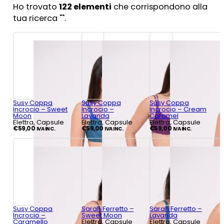
Ho trovato
122
elementi
che corrispondono alla
tua ricerca "
".
Susy Coppa
Susy Coppa
Susy Coppa
Incrocio – Sweet
Incrocio –
Incrocio – Cream
Moon
Lavanda
Caramel
Elettra, Capsule
Elettra, Capsule
Elettra, Capsule
€
59,00
€
59,00
€
59,00
IVA INC.
IVA INC.
IVA INC.
Susy Coppa
Sarah Ferretto –
Sarah Ferretto –
Incrocio –
Sweet Moon
Lavanda
Caramello
Elettra, Capsule
Elettra, Capsule