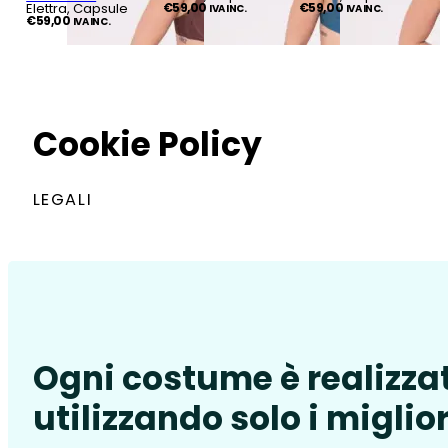
Elettra, Capsule
€
59,00
€
59,00
IVA INC.
IVA INC.
€
59,00
IVA INC.
Cookie Policy
LEGALI
Ogni costume è realizza
utilizzando solo i miglior