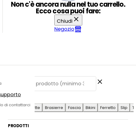
Non c'è ancora nulla nel tuo carrello.
Ecco cosa puoi fare:
Chiudi
Negozio
a
 supporto
E SUGGERITE
do di contattarci
Antilope
Coulotte
Brasierre
Fascia
Bikini
Ferretto
Slip
T
PRODOTTI