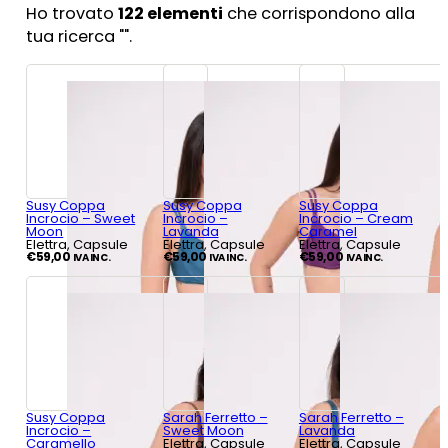
Ho trovato
122
elementi
che corrispondono alla
tua ricerca "
".
Susy Coppa
Susy Coppa
Susy Coppa
Incrocio – Sweet
Incrocio –
Incrocio – Cream
Moon
Lavanda
Caramel
Elettra, Capsule
Elettra, Capsule
Elettra, Capsule
€
59,00
€
59,00
€
59,00
IVA INC.
IVA INC.
IVA INC.
Susy Coppa
Sarah Ferretto –
Sarah Ferretto –
Incrocio –
Sweet Moon
Lavanda
Caramello
Elettra, Capsule
Elettra, Capsule