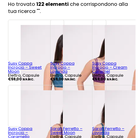
Ho trovato
122
elementi
che corrispondono alla
tua ricerca "
".
Susy Coppa
Susy Coppa
Susy Coppa
Incrocio – Sweet
Incrocio –
Incrocio – Cream
Moon
Lavanda
Caramel
Elettra, Capsule
Elettra, Capsule
Elettra, Capsule
€
59,00
€
59,00
€
59,00
IVA INC.
IVA INC.
IVA INC.
Susy Coppa
Sarah Ferretto –
Sarah Ferretto –
Incrocio –
Sweet Moon
Lavanda
Caramello
Elettra, Capsule
Elettra, Capsule