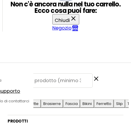
Non c'è ancora nulla nel tuo carrello.
Ecco cosa puoi fare:
Chiudi
Negozio
a
 supporto
E SUGGERITE
do di contattarci
Antilope
Coulotte
Brasierre
Fascia
Bikini
Ferretto
Slip
T
PRODOTTI