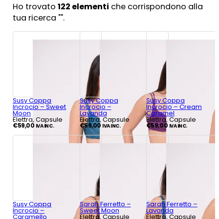
Ho trovato
122
elementi
che corrispondono alla
tua ricerca "
".
Susy Coppa
Susy Coppa
Susy Coppa
Incrocio – Sweet
Incrocio –
Incrocio – Cream
Moon
Lavanda
Caramel
Elettra, Capsule
Elettra, Capsule
Elettra, Capsule
€
59,00
€
59,00
€
59,00
IVA INC.
IVA INC.
IVA INC.
Susy Coppa
Sarah Ferretto –
Sarah Ferretto –
Incrocio –
Sweet Moon
Lavanda
Caramello
Elettra, Capsule
Elettra, Capsule