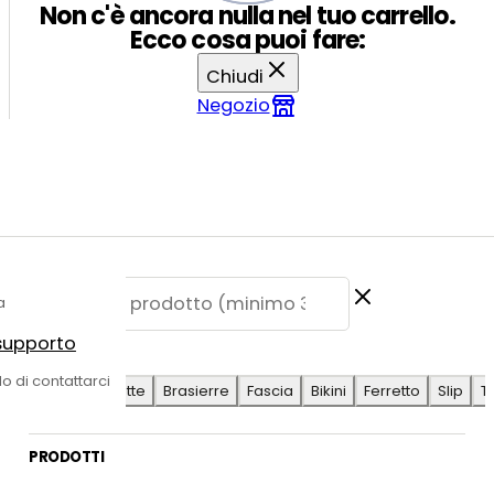
Non c'è ancora nulla nel tuo carrello.
Ecco cosa puoi fare:
Chiudi
Negozio
a
 supporto
E SUGGERITE
do di contattarci
Antilope
Coulotte
Brasierre
Fascia
Bikini
Ferretto
Slip
T
PRODOTTI