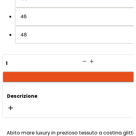
46
48
Carla
Abito
-
Dark
quantità
Descrizione
Abito mare luxury in prezioso tessuto a costina glitte