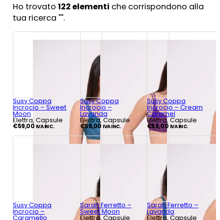
Ho trovato
122
elementi
che corrispondono alla
tua ricerca "
".
Susy Coppa
Susy Coppa
Susy Coppa
Incrocio – Sweet
Incrocio –
Incrocio – Cream
Moon
Lavanda
Caramel
Elettra, Capsule
Elettra, Capsule
Elettra, Capsule
€
59,00
€
59,00
€
59,00
IVA INC.
IVA INC.
IVA INC.
Susy Coppa
Sarah Ferretto –
Sarah Ferretto –
Incrocio –
Sweet Moon
Lavanda
Caramello
Elettra, Capsule
Elettra, Capsule