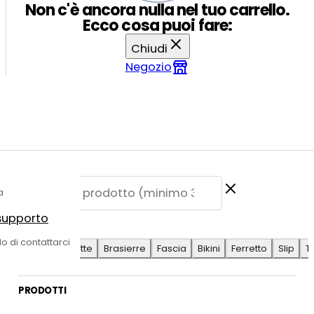
Non c'è ancora nulla nel tuo carrello.
Ecco cosa puoi fare:
Chiudi
Negozio
a
 supporto
E SUGGERITE
do di contattarci
Antilope
Coulotte
Brasierre
Fascia
Bikini
Ferretto
Slip
T
PRODOTTI