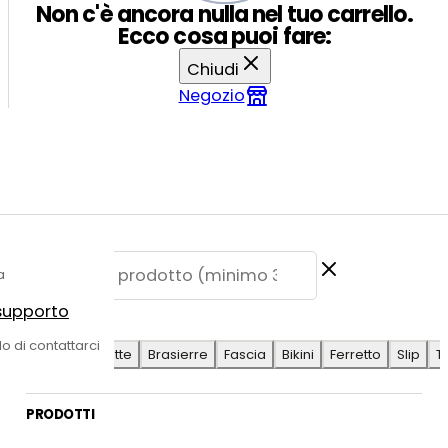
Non c'è ancora nulla nel tuo carrello.
Ecco cosa puoi fare:
Chiudi
Negozio
a
 supporto
E SUGGERITE
do di contattarci
Antilope
Coulotte
Brasierre
Fascia
Bikini
Ferretto
Slip
T
PRODOTTI