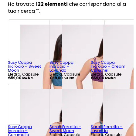
Ho trovato
122
elementi
che corrispondono alla
tua ricerca "
".
Susy Coppa
Susy Coppa
Susy Coppa
Incrocio – Sweet
Incrocio –
Incrocio – Cream
Moon
Lavanda
Caramel
Elettra, Capsule
Elettra, Capsule
Elettra, Capsule
€
59,00
€
59,00
€
59,00
IVA INC.
IVA INC.
IVA INC.
Susy Coppa
Sarah Ferretto –
Sarah Ferretto –
Incrocio –
Sweet Moon
Lavanda
Caramello
Elettra, Capsule
Elettra, Capsule