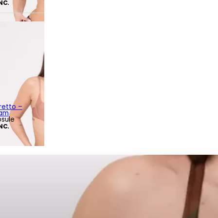
INC.
retto –
eam
psule
INC.