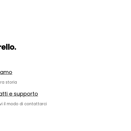
ello.
siamo
ra storia
tti e supporto
vi il modo di contattarci