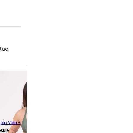
 tua
golo Vela –
psule