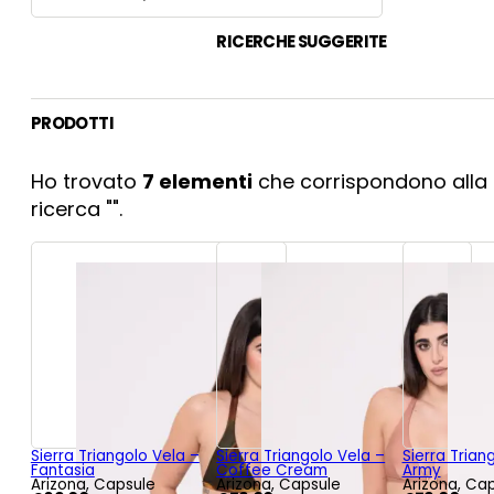
RICERCHE SUGGERITE
PRODOTTI
Ho trovato
7
elementi
che corrispondono alla
ricerca "
".
Sierra Triangolo Vela –
Sierra Triangolo Vela –
Sierra Trian
Fantasia
Coffee Cream
Army
Arizona, Capsule
Arizona, Capsule
Arizona, Ca