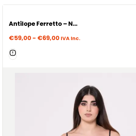
Antilope Ferretto – Nero
Fascia
€
59,00
-
€
69,00
IVA Inc.
di
prezzo:
da
€59,00
a
€69,00