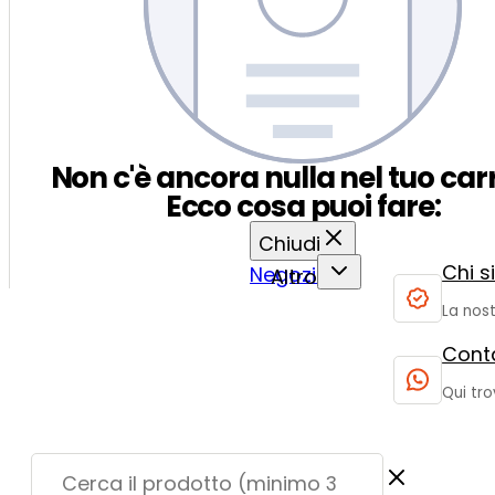
Non c'è ancora nulla nel tuo carr
Ecco cosa puoi fare:
Chiudi
Chi 
Negozio
Altro
La nost
Conta
Qui tro