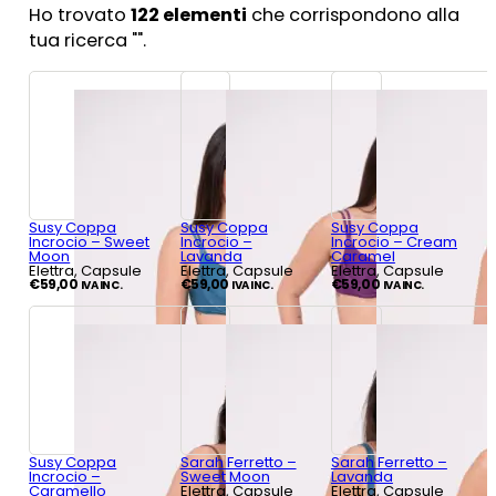
Ho trovato
122
elementi
che corrispondono alla
tua ricerca "
".
Susy Coppa
Susy Coppa
Susy Coppa
Incrocio – Sweet
Incrocio –
Incrocio – Cream
Moon
Lavanda
Caramel
Elettra, Capsule
Elettra, Capsule
Elettra, Capsule
€
59,00
€
59,00
€
59,00
IVA INC.
IVA INC.
IVA INC.
Susy Coppa
Sarah Ferretto –
Sarah Ferretto –
Incrocio –
Sweet Moon
Lavanda
Caramello
Elettra, Capsule
Elettra, Capsule