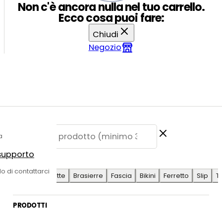
Non c'è ancora nulla nel tuo carrello.
Ecco cosa puoi fare:
Chiudi
Negozio
a
 supporto
E SUGGERITE
do di contattarci
Antilope
Coulotte
Brasierre
Fascia
Bikini
Ferretto
Slip
T
PRODOTTI