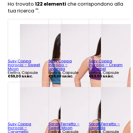
Ho trovato
122
elementi
che corrispondono alla
tua ricerca "
".
Susy Coppa
Susy Coppa
Susy Coppa
Incrocio – Sweet
Incrocio –
Incrocio – Cream
Moon
Lavanda
Caramel
Elettra, Capsule
Elettra, Capsule
Elettra, Capsule
€
59,00
€
59,00
€
59,00
IVA INC.
IVA INC.
IVA INC.
Susy Coppa
Sarah Ferretto –
Sarah Ferretto –
Incrocio –
Sweet Moon
Lavanda
Caramello
Elettra, Capsule
Elettra, Capsule