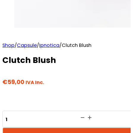
Shop
/
Capsule
/
Ipnotica
/
Clutch Blush
Clutch Blush
€
59,00
IVA Inc.
Clutch
Blush
quantità