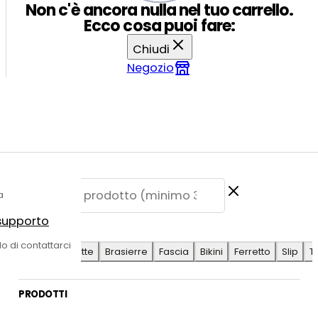
Non c'è ancora nulla nel tuo carrello.
Ecco cosa puoi fare:
Chiudi
Negozio
a
 supporto
E SUGGERITE
do di contattarci
Antilope
Coulotte
Brasierre
Fascia
Bikini
Ferretto
Slip
T
PRODOTTI