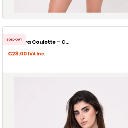
SOLD OUT
Terenya Coulotte – Caffellatte
€
28,00
IVA Inc.