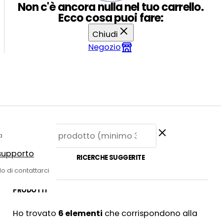
Non c'è ancora nulla nel tuo carrello.
Ecco cosa puoi fare:
Chiudi
Negozio
a
 supporto
RICERCHE SUGGERITE
do di contattarci
PRODOTTI
Ho trovato
6
elementi
che corrispondono alla