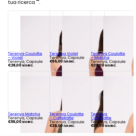
tua ricerca "
".
Terenya Coulotte
Terenya Violet
Terenya Coulotte
– Violet
Terenya, Capsule
– Matcha
Terenya, Capsule
€
55,00
Terenya, Capsule
IVA INC.
€
28,00
€
28,00
IVA INC.
IVA INC.
Terenya Matcha
Terenya Coulotte
Terenya
Terenya, Capsule
– Caffellatte
Caffellatte
€
55,00
Terenya, Capsule
Terenya, Capsule
IVA INC.
€
28,00
€
55,00
IVA INC.
IVA INC.