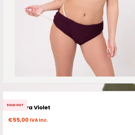
SOLD OUT
Terenya Violet
€
55,00
IVA Inc.