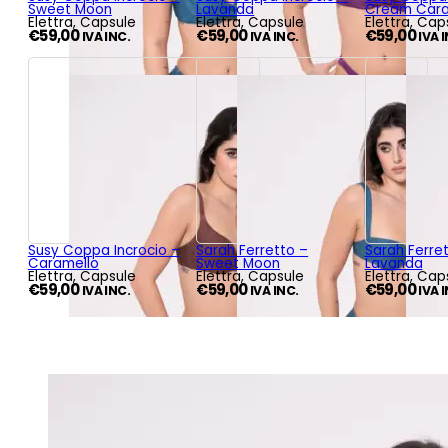
Sweet Moon
Lavanda
Cream Car
Elettra, Capsule
Elettra, Capsule
Elettra, Cap
€
59,00
€
59,00
€
59,00
IVA INC.
IVA INC.
IVA 
Susy Coppa Incrocio –
Sarah Ferretto –
Sarah Ferre
Caramello
Sweet Moon
Lavanda
Elettra, Capsule
Elettra, Capsule
Elettra, Cap
€
59,00
€
59,00
€
59,00
IVA INC.
IVA INC.
IVA 