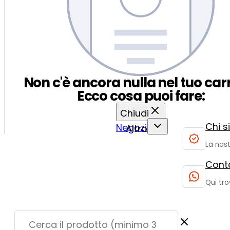
Non c'è ancora nulla nel tuo carr
Ecco cosa puoi fare:
Chiudi
Chi 
Negozio
Altro
La nost
Conta
Qui tro