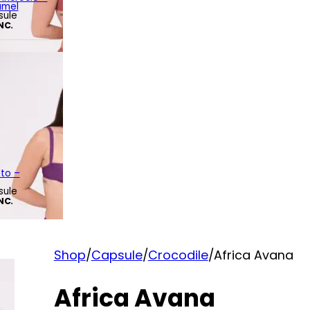
amel
sule
INC.
tto –
sule
INC.
Shop
/
Capsule
/
Crocodile
/
Africa Avana
Africa Avana