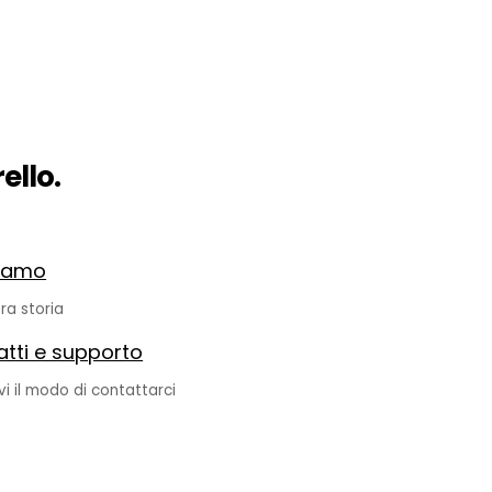
ello.
siamo
ra storia
tti e supporto
vi il modo di contattarci