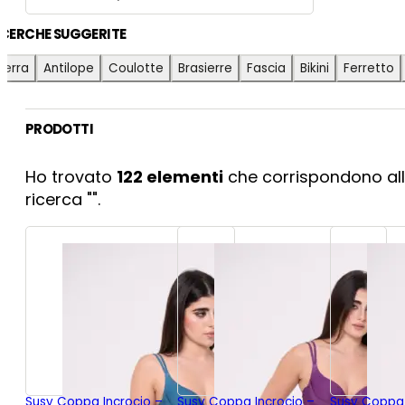
ICERCHE SUGGERITE
ierra
Antilope
Coulotte
Brasierre
Fascia
Bikini
Ferretto
PRODOTTI
Ho trovato
122
elementi
che corrispondono all
ricerca "
".
Susy Coppa Incrocio –
Susy Coppa Incrocio –
Susy Coppa 