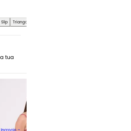
Slip
Triangolo
a tua
Incrocio –