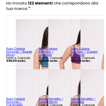
Ho trovato
122
elementi
che corrispondono alla
tua ricerca "
".
Susy Coppa
Susy Coppa
Susy Coppa
Incrocio – Sweet
Incrocio –
Incrocio – Cream
Moon
Lavanda
Caramel
Elettra, Capsule
Elettra, Capsule
Elettra, Capsule
€
59,00
€
59,00
€
59,00
IVA INC.
IVA INC.
IVA INC.
Susy Coppa
Sarah Ferretto –
Sarah Ferretto –
Incrocio –
Sweet Moon
Lavanda
Caramello
Elettra, Capsule
Elettra, Capsule