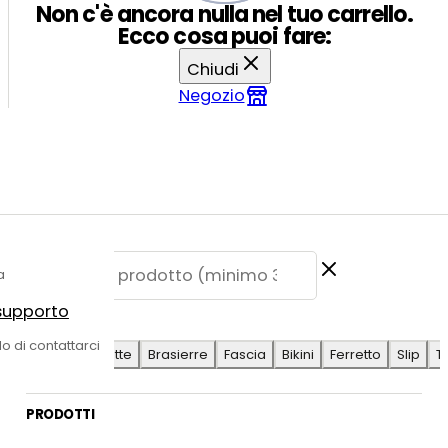
Non c'è ancora nulla nel tuo carrello.
Ecco cosa puoi fare:
Chiudi
Negozio
a
 supporto
E SUGGERITE
do di contattarci
Antilope
Coulotte
Brasierre
Fascia
Bikini
Ferretto
Slip
T
PRODOTTI