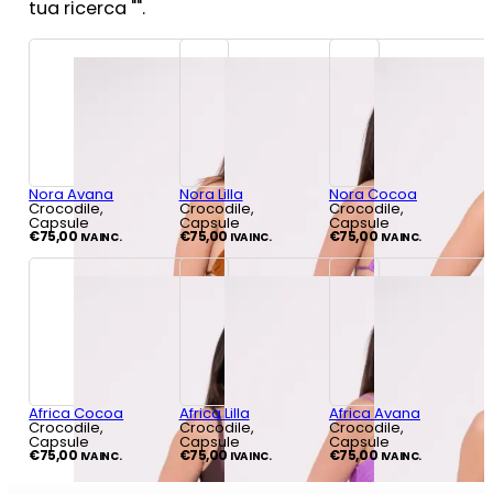
tua ricerca "
".
Nora Avana
Nora Lilla
Nora Cocoa
Crocodile,
Crocodile,
Crocodile,
Capsule
Capsule
Capsule
€
75,00
€
75,00
€
75,00
IVA INC.
IVA INC.
IVA INC.
Africa Cocoa
Africa Lilla
Africa Avana
Crocodile,
Crocodile,
Crocodile,
Capsule
Capsule
Capsule
€
75,00
€
75,00
€
75,00
IVA INC.
IVA INC.
IVA INC.