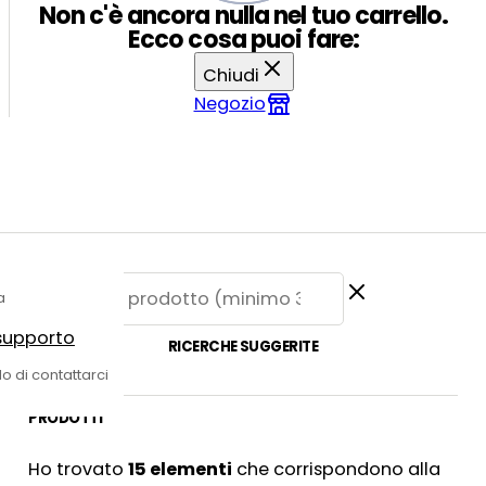
Non c'è ancora nulla nel tuo carrello.
Ecco cosa puoi fare:
Chiudi
Negozio
a
 supporto
RICERCHE SUGGERITE
do di contattarci
PRODOTTI
Ho trovato
15
elementi
che corrispondono alla