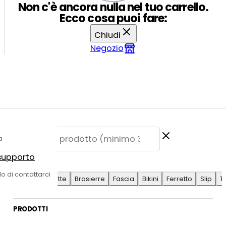
Non c'è ancora nulla nel tuo carrello.
Ecco cosa puoi fare:
Chiudi
Negozio
a
 supporto
E SUGGERITE
do di contattarci
Antilope
Coulotte
Brasierre
Fascia
Bikini
Ferretto
Slip
T
PRODOTTI