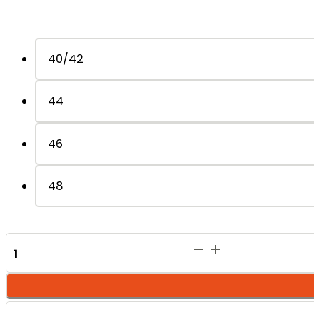
40/42
44
46
48
Susy
Coppa
Incrocio
-
Caramello