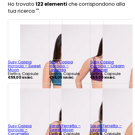
Ho trovato
122
elementi
che corrispondono alla
tua ricerca "
".
Susy Coppa
Susy Coppa
Susy Coppa
Incrocio – Sweet
Incrocio –
Incrocio – Cream
Moon
Lavanda
Caramel
Elettra, Capsule
Elettra, Capsule
Elettra, Capsule
€
59,00
€
59,00
€
59,00
IVA INC.
IVA INC.
IVA INC.
Susy Coppa
Sarah Ferretto –
Sarah Ferretto –
Incrocio –
Sweet Moon
Lavanda
Caramello
Elettra, Capsule
Elettra, Capsule