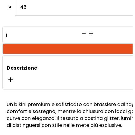
46
Adele
Brasierre
-
Blush
quantità
Descrizione
Un bikini premium e sofisticato con brassiere dal tag
comfort e sostegno, mentre la chiusura con lacci garan
curve con eleganza. Il tessuto a costina glitter, lum
di distinguersi con stile nelle mete più esclusive.