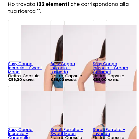
Ho trovato
122
elementi
che corrispondono alla
tua ricerca "
".
Susy Coppa
Susy Coppa
Susy Coppa
Incrocio – Sweet
Incrocio –
Incrocio – Cream
Moon
Lavanda
Caramel
Elettra, Capsule
Elettra, Capsule
Elettra, Capsule
€
59,00
€
59,00
€
59,00
IVA INC.
IVA INC.
IVA INC.
Susy Coppa
Sarah Ferretto –
Sarah Ferretto –
Incrocio –
Sweet Moon
Lavanda
Caramello
Elettra, Capsule
Elettra, Capsule