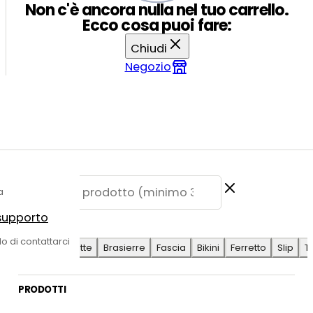
Non c'è ancora nulla nel tuo carrello.
Ecco cosa puoi fare:
Chiudi
Negozio
a
 supporto
E SUGGERITE
do di contattarci
Antilope
Coulotte
Brasierre
Fascia
Bikini
Ferretto
Slip
T
PRODOTTI