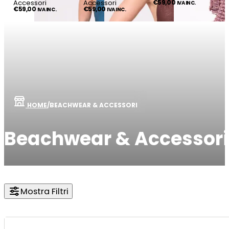
Accessori
Accessori
€
59,00
IVA INC.
€
59,00
€
59,00
IVA INC.
IVA INC.
HOME
/
BEACHWEAR & ACCESSORI
Beachwear & Accessori
Mostra Filtri