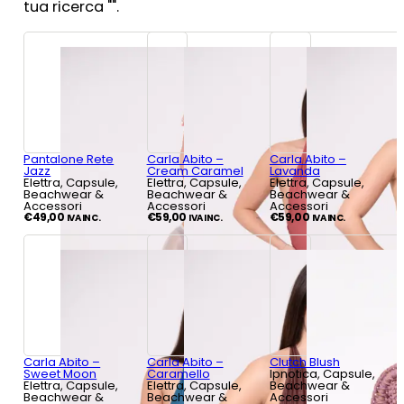
tua ricerca "
".
Pantalone Rete
Carla Abito –
Carla Abito –
Jazz
Cream Caramel
Lavanda
Elettra, Capsule,
Elettra, Capsule,
Elettra, Capsule,
Beachwear &
Beachwear &
Beachwear &
Accessori
Accessori
Accessori
€
49,00
€
59,00
€
59,00
IVA INC.
IVA INC.
IVA INC.
Carla Abito –
Carla Abito –
Clutch Blush
Sweet Moon
Caramello
Ipnotica, Capsule,
Elettra, Capsule,
Elettra, Capsule,
Beachwear &
Beachwear &
Beachwear &
Accessori