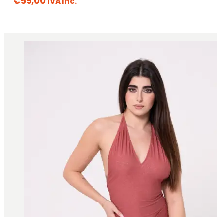
€
59,00
IVA Inc.