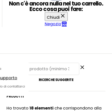
Non c'è ancora nulla nel tuo carrello.
Ecco cosa puoi fare:
Chiudi
Negozio
a
 supporto
RICERCHE SUGGERITE
do di contattarci
PRODOTTI
Ho trovato
18
elementi
che corrispondono alla