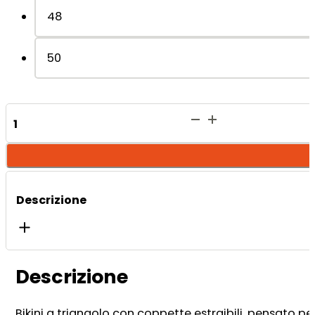
48
50
Terenya
Violet
quantità
Descrizione
Descrizione
Bikini a triangolo con coppette estraibili, pensato per 