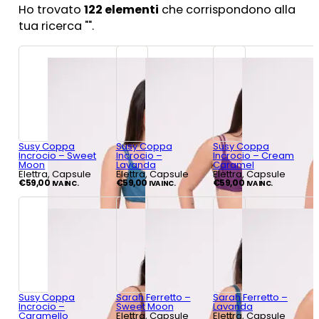
Ho trovato
122
elementi
che corrispondono alla
tua ricerca "
".
Susy Coppa
Susy Coppa
Susy Coppa
Incrocio – Sweet
Incrocio –
Incrocio – Cream
Moon
Lavanda
Caramel
Elettra, Capsule
Elettra, Capsule
Elettra, Capsule
€
59,00
€
59,00
€
59,00
IVA INC.
IVA INC.
IVA INC.
Susy Coppa
Sarah Ferretto –
Sarah Ferretto –
Incrocio –
Sweet Moon
Lavanda
Caramello
Elettra, Capsule
Elettra, Capsule