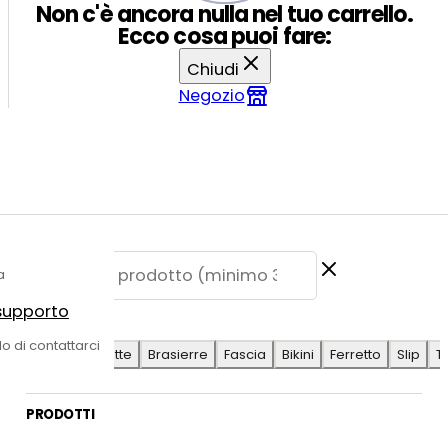
Non c'è ancora nulla nel tuo carrello.
Ecco cosa puoi fare:
Chiudi
Negozio
a
 supporto
E SUGGERITE
do di contattarci
Antilope
Coulotte
Brasierre
Fascia
Bikini
Ferretto
Slip
T
PRODOTTI