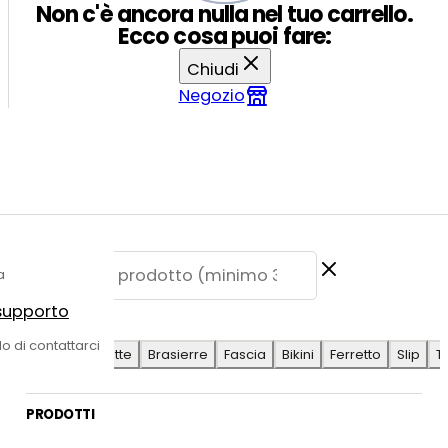
Non c'è ancora nulla nel tuo carrello.
Ecco cosa puoi fare:
Chiudi
Negozio
a
 supporto
E SUGGERITE
do di contattarci
Antilope
Coulotte
Brasierre
Fascia
Bikini
Ferretto
Slip
T
PRODOTTI