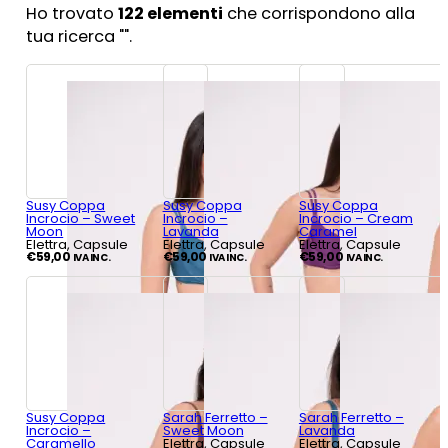
Ho trovato
122
elementi
che corrispondono alla
tua ricerca "
".
Susy Coppa
Susy Coppa
Susy Coppa
Incrocio – Sweet
Incrocio –
Incrocio – Cream
Moon
Lavanda
Caramel
Elettra, Capsule
Elettra, Capsule
Elettra, Capsule
€
59,00
€
59,00
€
59,00
IVA INC.
IVA INC.
IVA INC.
Susy Coppa
Sarah Ferretto –
Sarah Ferretto –
Incrocio –
Sweet Moon
Lavanda
Caramello
Elettra, Capsule
Elettra, Capsule