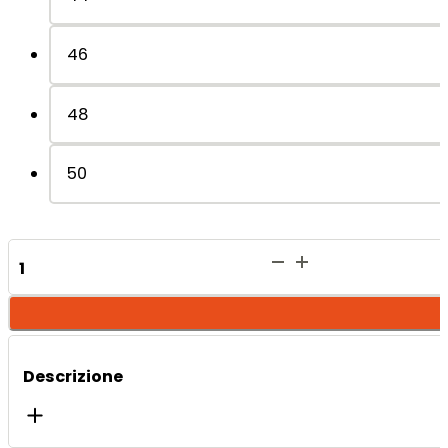
46
48
50
Terenya
Coulotte
-
Violet
quantità
Descrizione