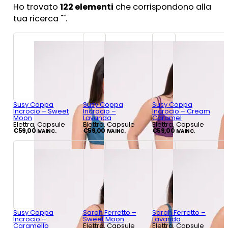
Ho trovato
122
elementi
che corrispondono alla
tua ricerca "
".
Susy Coppa
Susy Coppa
Susy Coppa
Incrocio – Sweet
Incrocio –
Incrocio – Cream
Moon
Lavanda
Caramel
Elettra, Capsule
Elettra, Capsule
Elettra, Capsule
€
59,00
€
59,00
€
59,00
IVA INC.
IVA INC.
IVA INC.
Susy Coppa
Sarah Ferretto –
Sarah Ferretto –
Incrocio –
Sweet Moon
Lavanda
Caramello
Elettra, Capsule
Elettra, Capsule