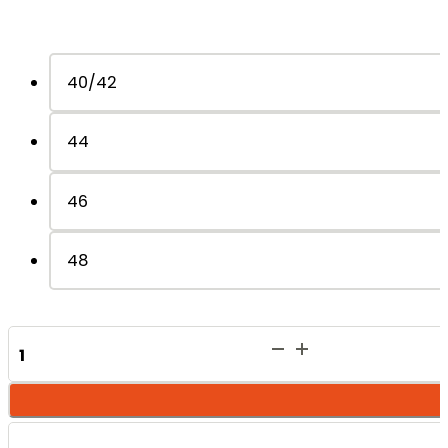
40/42
44
46
48
Nora
Lilla
quantità