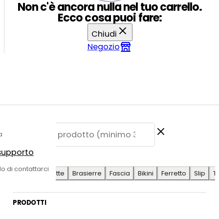
Non c'è ancora nulla nel tuo carrello.
Ecco cosa puoi fare:
Chiudi
Negozio
a
 supporto
E SUGGERITE
do di contattarci
Antilope
Coulotte
Brasierre
Fascia
Bikini
Ferretto
Slip
T
PRODOTTI