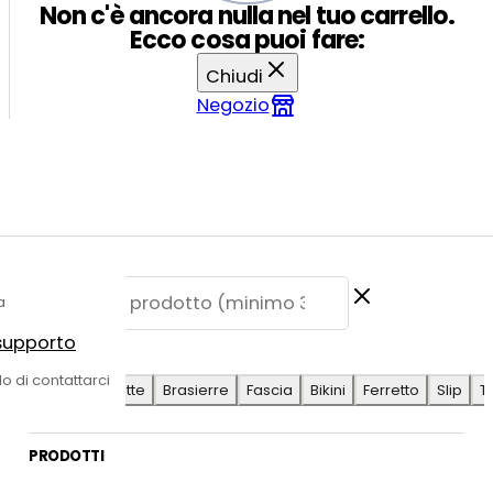
Non c'è ancora nulla nel tuo carrello.
Ecco cosa puoi fare:
Chiudi
Negozio
a
 supporto
E SUGGERITE
do di contattarci
Antilope
Coulotte
Brasierre
Fascia
Bikini
Ferretto
Slip
T
PRODOTTI