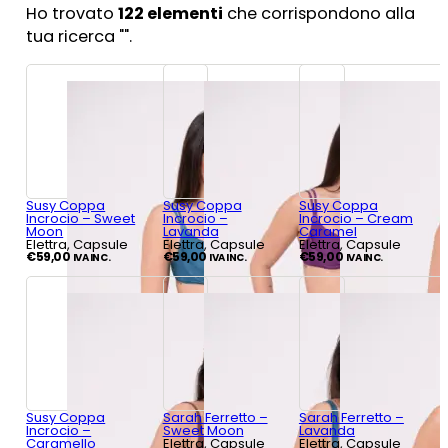
Ho trovato
122
elementi
che corrispondono alla
tua ricerca "
".
Susy Coppa
Susy Coppa
Susy Coppa
Incrocio – Sweet
Incrocio –
Incrocio – Cream
Moon
Lavanda
Caramel
Elettra, Capsule
Elettra, Capsule
Elettra, Capsule
€
59,00
€
59,00
€
59,00
IVA INC.
IVA INC.
IVA INC.
Susy Coppa
Sarah Ferretto –
Sarah Ferretto –
Incrocio –
Sweet Moon
Lavanda
Caramello
Elettra, Capsule
Elettra, Capsule