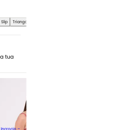
Slip
Triangolo
a tua
Incrocio –