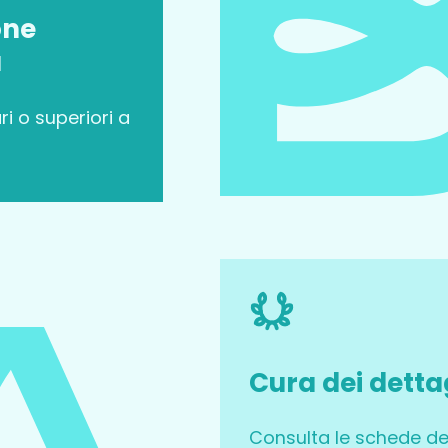
one
a
ri o superiori a
Cura dei detta
Consulta le schede de