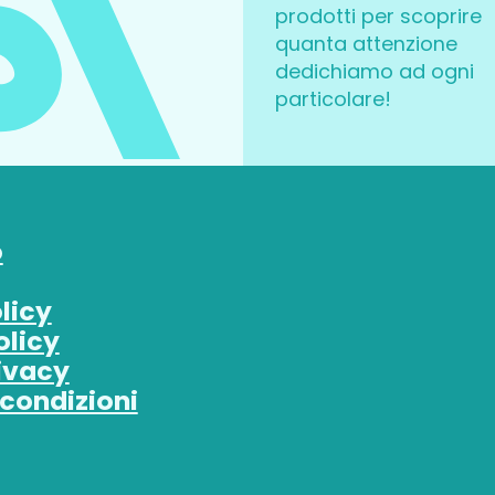
prodotti per scoprire
quanta attenzione
dedichiamo ad ogni
particolare!
o
licy
olicy
ivacy
 condizioni