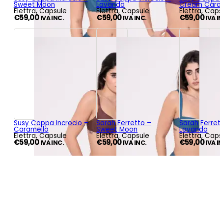
Sweet Moon
Lavanda
Cream Car
Elettra, Capsule
Elettra, Capsule
Elettra, Cap
€
59,00
€
59,00
€
59,00
IVA INC.
IVA INC.
IVA 
Susy Coppa Incrocio –
Sarah Ferretto –
Sarah Ferre
Caramello
Sweet Moon
Lavanda
Elettra, Capsule
Elettra, Capsule
Elettra, Cap
€
59,00
€
59,00
€
59,00
IVA INC.
IVA INC.
IVA 