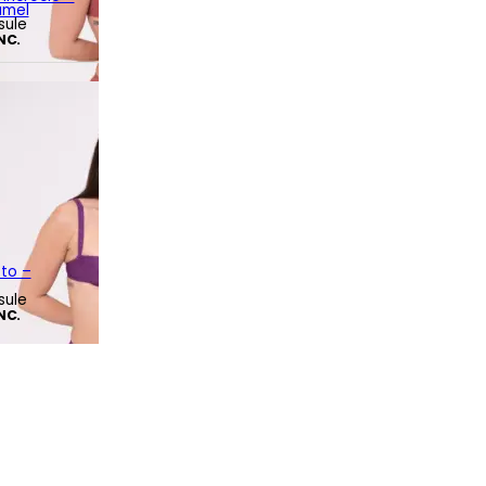
amel
sule
INC.
tto –
sule
INC.