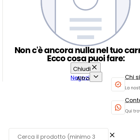
Non c'è ancora nulla nel tuo carr
Ecco cosa puoi fare:
Chiudi
Chi 
Negozio
Altro
La nost
Conta
Qui tro