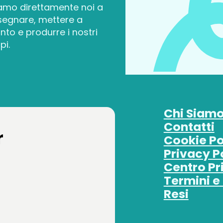
amo direttamente noi a
segnare, mettere a
nto e produrre i nostri
pi.
Chi Siam
Contatti
r
Cookie Po
Privacy P
Centro Pr
Termini e
Resi