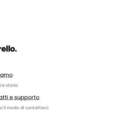
ello.
siamo
ra storia
tti e supporto
vi il modo di contattarci