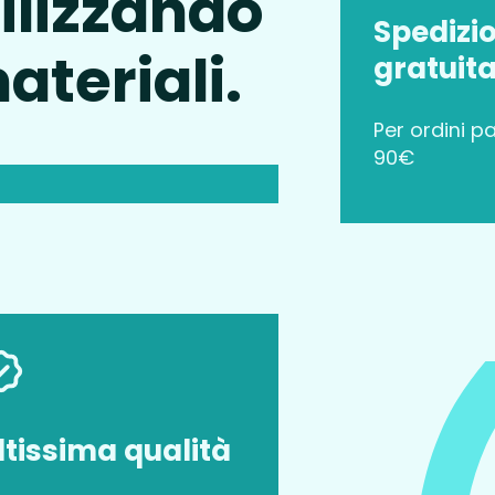
tilizzando
Spedizi
materiali.
gratuit
Per ordini pa
90€
ltissima qualità