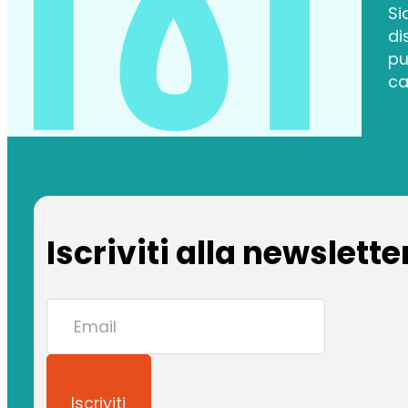
Si
di
pu
ca
Iscriviti alla newslette
Iscriviti