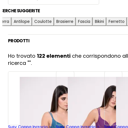
ICERCHE SUGGERITE
ierra
Antilope
Coulotte
Brasierre
Fascia
Bikini
Ferretto
PRODOTTI
Ho trovato
122
elementi
che corrispondono all
ricerca "
".
Susy Coppa Incrocio –
Susy Coppa Incrocio –
Susy Coppa 