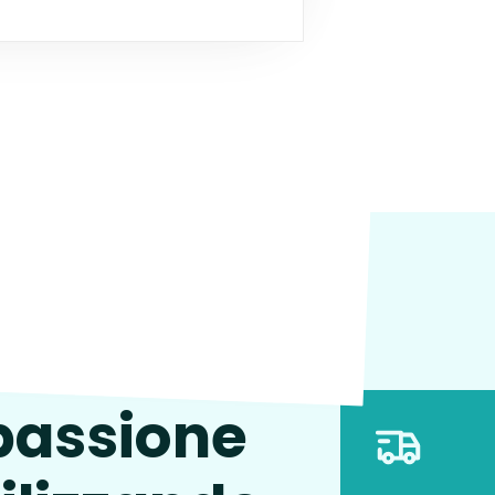
è
 passione