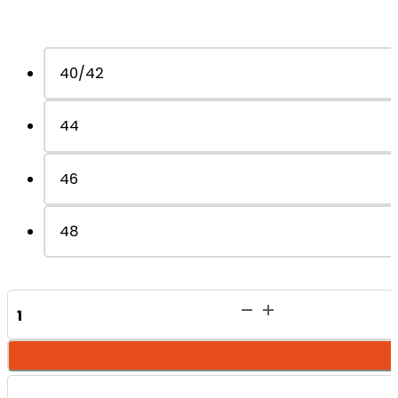
40/42
44
46
48
Nora
Triangolo
-
Cream
Caramel