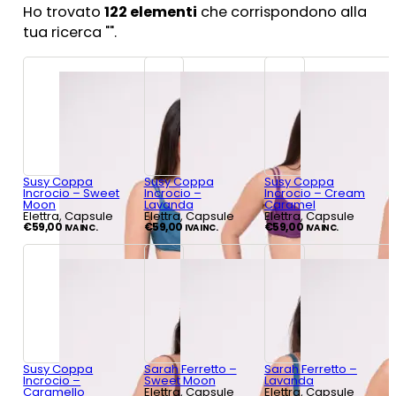
Ho trovato
122
elementi
che corrispondono alla
tua ricerca "
".
Susy Coppa
Susy Coppa
Susy Coppa
Incrocio – Sweet
Incrocio –
Incrocio – Cream
Moon
Lavanda
Caramel
Elettra, Capsule
Elettra, Capsule
Elettra, Capsule
€
59,00
€
59,00
€
59,00
IVA INC.
IVA INC.
IVA INC.
Susy Coppa
Sarah Ferretto –
Sarah Ferretto –
Incrocio –
Sweet Moon
Lavanda
Caramello
Elettra, Capsule
Elettra, Capsule