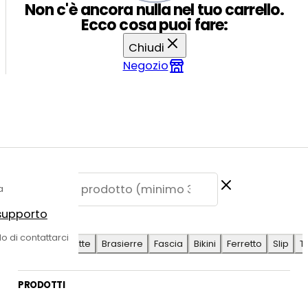
Non c'è ancora nulla nel tuo carrello.
Ecco cosa puoi fare:
Chiudi
Negozio
a
 supporto
E SUGGERITE
do di contattarci
Antilope
Coulotte
Brasierre
Fascia
Bikini
Ferretto
Slip
T
PRODOTTI