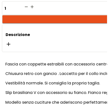
Fascia
Kansas
+
Brasiliana
Kansas
Macu
Descrizione
Glitter
quantità
Fascia con coppette estraibili con accessorio centro
Chiusura retro con gancio . Laccetto per il collo inclu
Vestibilità normale. Si consiglia la propria taglia.
Slip brasiliana V con accessorio su fianco. Fianco reg
Modello senza cuciture che aderiscono perfettamen