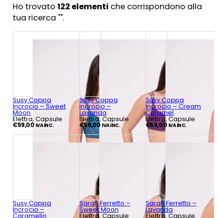
Ho trovato
122
elementi
che corrispondono alla
tua ricerca "
".
Susy Coppa
Susy Coppa
Susy Coppa
Incrocio – Sweet
Incrocio –
Incrocio – Cream
Moon
Lavanda
Caramel
Elettra, Capsule
Elettra, Capsule
Elettra, Capsule
€
59,00
€
59,00
€
59,00
IVA INC.
IVA INC.
IVA INC.
Susy Coppa
Sarah Ferretto –
Sarah Ferretto –
Incrocio –
Sweet Moon
Lavanda
Caramello
Elettra, Capsule
Elettra, Capsule