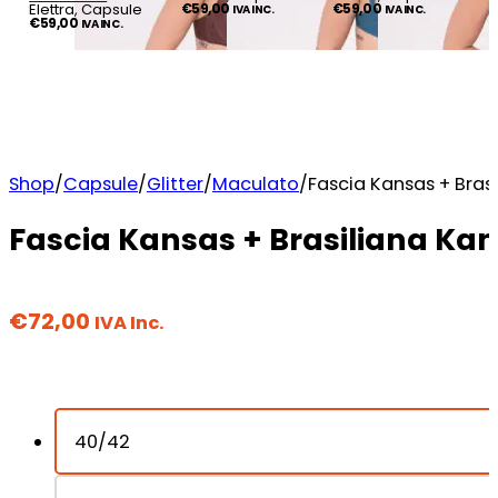
Elettra, Capsule
€
59,00
€
59,00
IVA INC.
IVA INC.
€
59,00
IVA INC.
Shop
/
Capsule
/
Glitter
/
Maculato
/
Fascia Kansas + Bras
Fascia Kansas + Brasiliana Kan
€
72,00
IVA Inc.
40/42