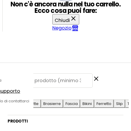
Non c'è ancora nulla nel tuo carrello.
Ecco cosa puoi fare:
Chiudi
Negozio
a
 supporto
E SUGGERITE
do di contattarci
Antilope
Coulotte
Brasierre
Fascia
Bikini
Ferretto
Slip
T
PRODOTTI