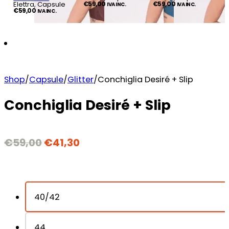
Elettra, Capsule
€
59,00
€
59,00
IVA INC.
IVA INC.
€
59,00
IVA INC.
Shop
/
Capsule
/
Glitter
/
Conchiglia Desiré + Slip
Conchiglia Desiré + Slip
€
59,00
€
41,30
40/42
44