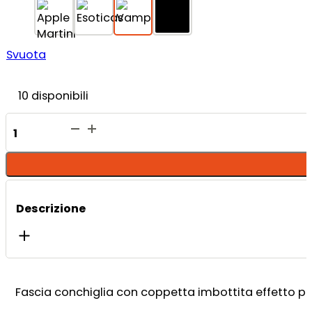
Svuota
10 disponibili
Conchiglia
Desiré
+
Slip
quantità
Descrizione
Fascia conchiglia con coppetta imbottita effetto pu