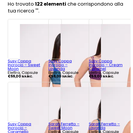
Ho trovato
122
elementi
che corrispondono alla
tua ricerca "
".
Susy Coppa
Susy Coppa
Susy Coppa
Incrocio – Sweet
Incrocio –
Incrocio – Cream
Moon
Lavanda
Caramel
Elettra, Capsule
Elettra, Capsule
Elettra, Capsule
€
59,00
€
59,00
€
59,00
IVA INC.
IVA INC.
IVA INC.
Susy Coppa
Sarah Ferretto –
Sarah Ferretto –
Incrocio –
Sweet Moon
Lavanda
Caramello
Elettra, Capsule
Elettra, Capsule