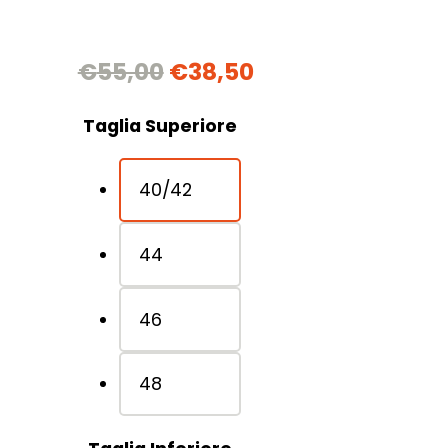
€
55,00
€
38,50
Taglia Superiore
40/42
44
46
48