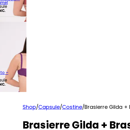
amel
sule
INC.
tto –
sule
INC.
Shop
/
Capsule
/
Costine
/
Brasierre Gilda + 
Brasierre Gilda + Bra