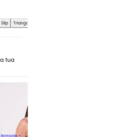
Slip
Triangolo
a tua
Incrocio –