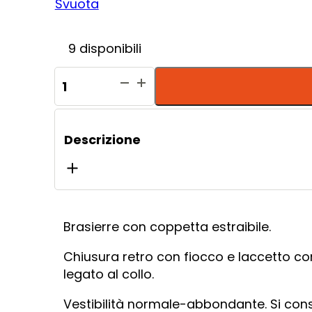
Svuota
9 disponibili
Brasierre
Gilda
+
Brasiliana
Descrizione
quantità
Brasierre con coppetta estraibile.
Chiusura retro con fiocco e laccetto co
legato al collo.
Vestibilità normale-abbondante. Si consig