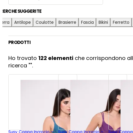
ICERCHE SUGGERITE
ierra
Antilope
Coulotte
Brasierre
Fascia
Bikini
Ferretto
PRODOTTI
Ho trovato
122
elementi
che corrispondono all
ricerca "
".
Susy Coppa Incrocio –
Susy Coppa Incrocio –
Susy Coppa 