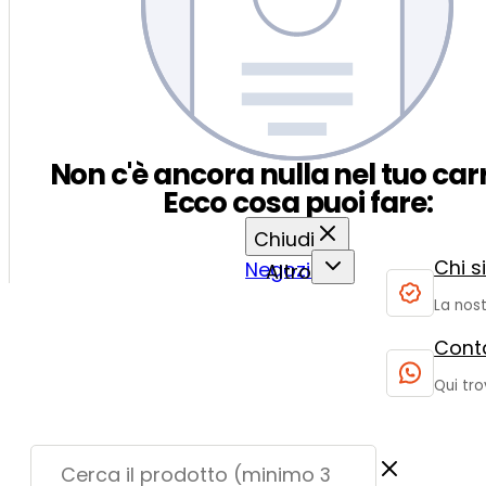
Non c'è ancora nulla nel tuo carr
Ecco cosa puoi fare:
Chiudi
Chi 
Negozio
Altro
La nost
Conta
Qui tro