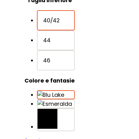
Taglia Inferiore
40/42
44
46
Colore e fantasie