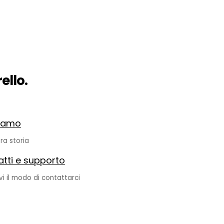
ello.
siamo
ra storia
tti e supporto
vi il modo di contattarci