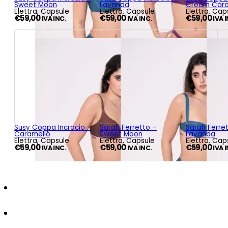
Sweet Moon
Lavanda
Cream Car
Elettra, Capsule
Elettra, Capsule
Elettra, Cap
€
59,00
€
59,00
€
59,00
IVA INC.
IVA INC.
IVA 
Susy Coppa Incrocio –
Sarah Ferretto –
Sarah Ferre
Caramello
Sweet Moon
Lavanda
Elettra, Capsule
Elettra, Capsule
Elettra, Cap
€
59,00
€
59,00
€
59,00
IVA INC.
IVA INC.
IVA 