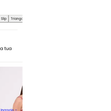
Slip
Triangolo
a tua
Incrocio –