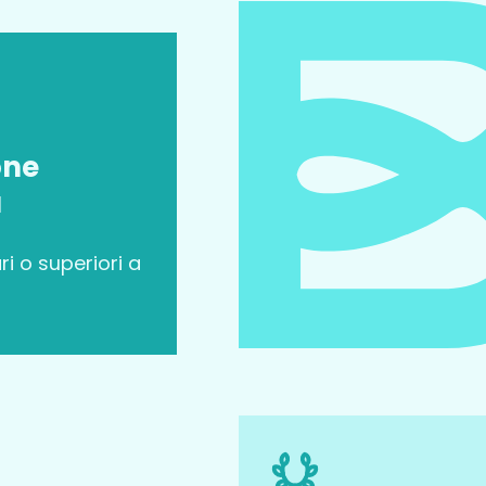
one
a
ri o superiori a