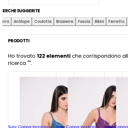
ICERCHE SUGGERITE
ierra
Antilope
Coulotte
Brasierre
Fascia
Bikini
Ferretto
PRODOTTI
Ho trovato
122
elementi
che corrispondono all
ricerca "
".
Susy Coppa Incrocio –
Susy Coppa Incrocio –
Susy Coppa 