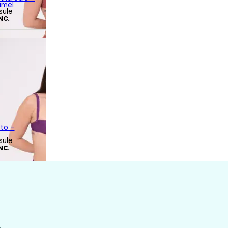
amel
sule
INC.
tto –
sule
INC.