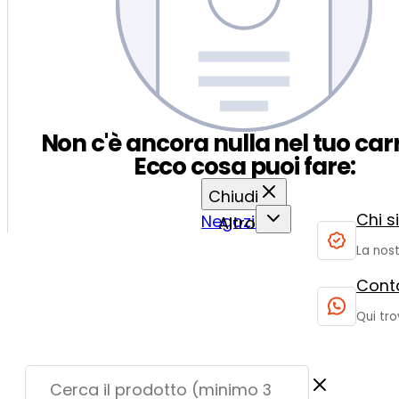
Non c'è ancora nulla nel tuo carr
Ecco cosa puoi fare:
Chiudi
Chi 
Negozio
Altro
La nost
Conta
Qui tro