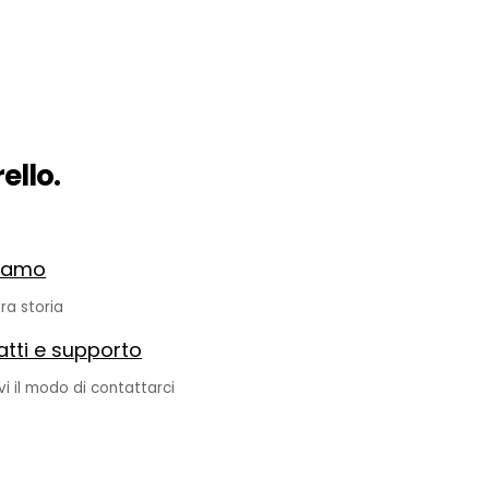
ello.
siamo
ra storia
tti e supporto
vi il modo di contattarci