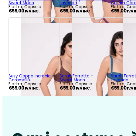
Sweet Moon
Lavanda
Cream Car
Elettra, Capsule
Elettra, Capsule
Elettra, Cap
€
59,00
€
59,00
€
59,00
IVA INC.
IVA INC.
IVA 
Susy Coppa Incrocio –
Sarah Ferretto –
Sarah Ferre
Caramello
Sweet Moon
Lavanda
Elettra, Capsule
Elettra, Capsule
Elettra, Cap
€
59,00
€
59,00
€
59,00
IVA INC.
IVA INC.
IVA 