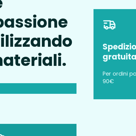
è
 passione
tilizzando
Spedizi
materiali.
gratuit
Per ordini pa
90€