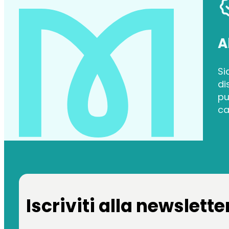
A
Si
di
pu
ca
Iscriviti alla newslette