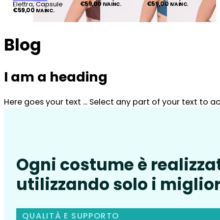
Elettra, Capsule
€
59,00
€
59,00
IVA INC.
IVA INC.
€
59,00
IVA INC.
Blog
I am a heading
Here goes your text ... Select any part of your text to 
Ogni costume è realizza
utilizzando solo i miglior
QUALITÀ E SUPPORTO