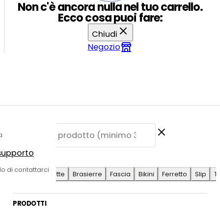
Non c'è ancora nulla nel tuo carrello.
Ecco cosa puoi fare:
Chiudi
Negozio
a
 supporto
E SUGGERITE
do di contattarci
Antilope
Coulotte
Brasierre
Fascia
Bikini
Ferretto
Slip
T
PRODOTTI