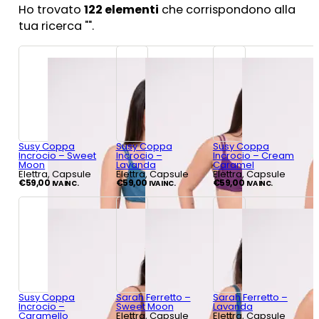
Ho trovato
122
elementi
che corrispondono alla
tua ricerca "
".
Susy Coppa
Susy Coppa
Susy Coppa
Incrocio – Sweet
Incrocio –
Incrocio – Cream
Moon
Lavanda
Caramel
Elettra, Capsule
Elettra, Capsule
Elettra, Capsule
€
59,00
€
59,00
€
59,00
IVA INC.
IVA INC.
IVA INC.
Susy Coppa
Sarah Ferretto –
Sarah Ferretto –
Incrocio –
Sweet Moon
Lavanda
Caramello
Elettra, Capsule
Elettra, Capsule