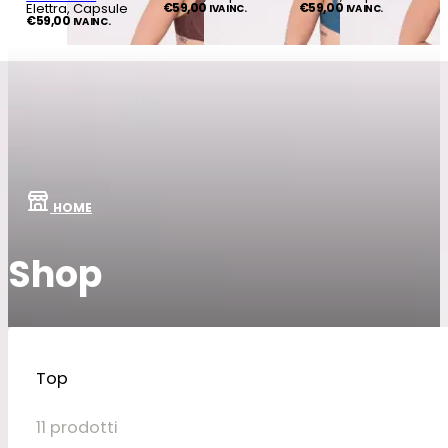
Elettra, Capsule
€
59,00
€
59,00
IVA INC.
IVA INC.
€
59,00
IVA INC.
HOME
Shop
Top
11 prodotti