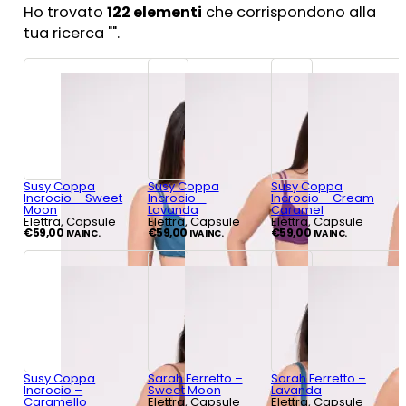
Ho trovato
122
elementi
che corrispondono alla
tua ricerca "
".
Susy Coppa
Susy Coppa
Susy Coppa
Incrocio – Sweet
Incrocio –
Incrocio – Cream
Moon
Lavanda
Caramel
Elettra, Capsule
Elettra, Capsule
Elettra, Capsule
€
59,00
€
59,00
€
59,00
IVA INC.
IVA INC.
IVA INC.
Susy Coppa
Sarah Ferretto –
Sarah Ferretto –
Incrocio –
Sweet Moon
Lavanda
Caramello
Elettra, Capsule
Elettra, Capsule