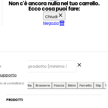
Non c'è ancora nulla nel tuo carrello.
Ecco cosa puoi fare:
Chiudi
Negozio
a
 supporto
E SUGGERITE
do di contattarci
Antilope
Coulotte
Brasierre
Fascia
Bikini
Ferretto
Slip
T
PRODOTTI